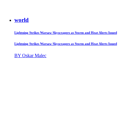
world
Lightning Strikes Warsaw Skyscrapers as Storm and Heat Alerts Issued
Lightning Strikes Warsaw Skyscrapers as Storm and Heat Alerts Issued
BY Oskar Malec