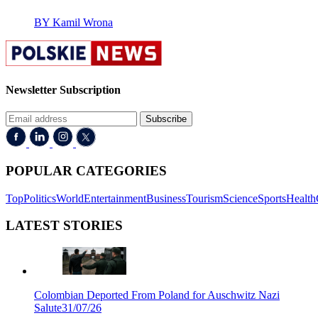
BY Kamil Wrona
Newsletter Subscription
Subscribe
POPULAR CATEGORIES
Top
Politics
World
Entertainment
Business
Tourism
Science
Sports
Health
LATEST STORIES
Colombian Deported From Poland for Auschwitz Nazi
Salute
31/07/26