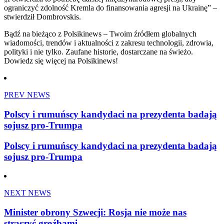
ograniczyć zdolność Kremla do finansowania agresji na Ukrainę” –
stwierdził Dombrovskis.
Bądź na bieżąco z Polsikinews – Twoim źródłem globalnych
wiadomości, trendów i aktualności z zakresu technologii, zdrowia,
polityki i nie tylko. Zaufane historie, dostarczane na świeżo.
Dowiedz się więcej na Polsikinews!
PREV NEWS
Polscy i rumuńscy kandydaci na prezydenta badają
sojusz pro-Trumpa
Polscy i rumuńscy kandydaci na prezydenta badają
sojusz pro-Trumpa
NEXT NEWS
Minister obrony Szwecji: Rosja nie może nas
straszyć groźbami