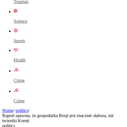
Tourism
Science
Sports
Health
Crime
Crime
Home
/
politics
/
Raport ujawnia, że ​​gospodarka Rosji jest znacznie słabsza, niż
twierdzi Kreml
politics