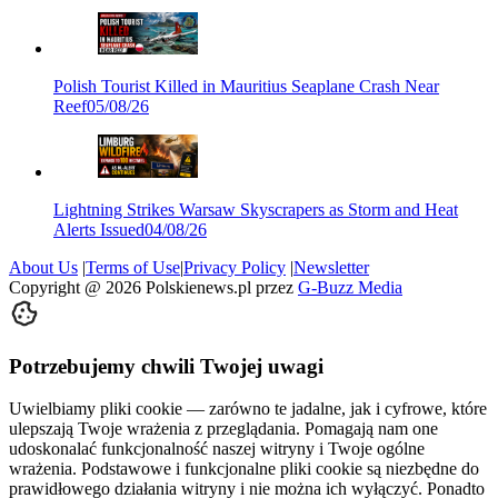
Polish Tourist Killed in Mauritius Seaplane Crash Near
Reef
05/08/26
Lightning Strikes Warsaw Skyscrapers as Storm and Heat
Alerts Issued
04/08/26
About Us
|
Terms of Use
|
Privacy Policy
|
Newsletter
Copyright @
2026
Polskienews.pl przez
G-Buzz Media
Potrzebujemy chwili Twojej uwagi
Uwielbiamy pliki cookie — zarówno te jadalne, jak i cyfrowe, które
ulepszają Twoje wrażenia z przeglądania. Pomagają nam one
udoskonalać funkcjonalność naszej witryny i Twoje ogólne
wrażenia. Podstawowe i funkcjonalne pliki cookie są niezbędne do
prawidłowego działania witryny i nie można ich wyłączyć. Ponadto