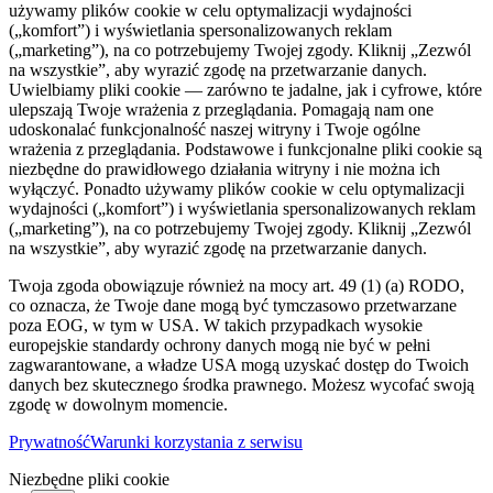
używamy plików cookie w celu optymalizacji wydajności
(„komfort”) i wyświetlania spersonalizowanych reklam
(„marketing”), na co potrzebujemy Twojej zgody. Kliknij „Zezwól
na wszystkie”, aby wyrazić zgodę na przetwarzanie danych.
Uwielbiamy pliki cookie — zarówno te jadalne, jak i cyfrowe, które
ulepszają Twoje wrażenia z przeglądania. Pomagają nam one
udoskonalać funkcjonalność naszej witryny i Twoje ogólne
wrażenia z przeglądania. Podstawowe i funkcjonalne pliki cookie są
niezbędne do prawidłowego działania witryny i nie można ich
wyłączyć. Ponadto używamy plików cookie w celu optymalizacji
wydajności („komfort”) i wyświetlania spersonalizowanych reklam
(„marketing”), na co potrzebujemy Twojej zgody. Kliknij „Zezwól
na wszystkie”, aby wyrazić zgodę na przetwarzanie danych.
Twoja zgoda obowiązuje również na mocy art. 49 (1) (a) RODO,
co oznacza, że ​​Twoje dane mogą być tymczasowo przetwarzane
poza EOG, w tym w USA. W takich przypadkach wysokie
europejskie standardy ochrony danych mogą nie być w pełni
zagwarantowane, a władze USA mogą uzyskać dostęp do Twoich
danych bez skutecznego środka prawnego. Możesz wycofać swoją
zgodę w dowolnym momencie.
Prywatność
Warunki korzystania z serwisu
Niezbędne pliki cookie