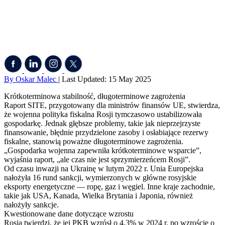
By Oskar Malec
| Last Updated: 15 May 2025
Krótkoterminowa stabilność, długoterminowe zagrożenia
Raport SITE, przygotowany dla ministrów finansów UE, stwierdza,
że ​​wojenna polityka fiskalna Rosji tymczasowo ustabilizowała
gospodarkę. Jednak głębsze problemy, takie jak nieprzejrzyste
finansowanie, błędnie przydzielone zasoby i osłabiające rezerwy
fiskalne, stanowią poważne długoterminowe zagrożenia.
„Gospodarka wojenna zapewniła krótkoterminowe wsparcie”,
wyjaśnia raport, „ale czas nie jest sprzymierzeńcem Rosji”.
Od czasu inwazji na Ukrainę w lutym 2022 r. Unia Europejska
nałożyła 16 rund sankcji, wymierzonych w główne rosyjskie
eksporty energetyczne — ropę, gaz i węgiel. Inne kraje zachodnie,
takie jak USA, Kanada, Wielka Brytania i Japonia, również
nałożyły sankcje.
Kwestionowane dane dotyczące wzrostu
Rosja twierdzi, że jej PKB wzrósł o 4,3% w 2024 r. po wzroście o