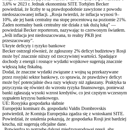
3,6% w 2023 r. Jednak ekonomista SITE Torbjörn Becker
powiedział, że liczby te są prawdopodobnie zawyżone z powodu
niedoszacowanej inflacji. „Rosja twierdzi, że inflacja wynosi 9–
10%, ale jej bank centralny ma stopę procentową na poziomie 21%.
Żaden normalny bank centralny nie działa z tak dużą luką” —
powiedział Becker reporterom, nazywając to czerwonym światłem.
„Jeśli inflacja jest niedoszacowana, to realny PKB jest
przeszacowany”.
Ukryte deficyty i ryzyko bankowe
Becker ostrzegł również, że zgłoszony 2% deficyt budżetowy Rosji
może być znacznie niższy od rzeczywistej wartości. Spadające
dochody z energii i rosnące wydatki wojskowe sugerują znacznie
większą lukę fiskalną.
Dodał, że znaczne wydatki związane z wojną są przekazywane
przez rosyjski sektor bankowy, co sprawia, że ​​prawdziwy deficyt
może być potencjalnie dwa razy większy niż zgłaszany. Praktyka ta
przyczynia się również do wzrostu ryzyka finansowego, ponieważ
banki zgłaszają wysoki wzrost kredytów, co jest częstym wczesnym
sygnałem kryzysu bankowego.
UE: Rosyjska gospodarka słabnie
Europejski komisarz ds. gospodarki Valdis Dombrovskis
potwierdził, że Komisja Europejska zgadza się z wnioskami SITE.
Powiedział, że ustalenia pokazują, że gospodarka Rosji jest bardziej
krucha, niż sugerują oficjalne dane.
„Potwierdza to potrzebę dalszej międzynarodowej presji, aby